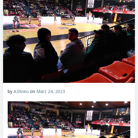
by
A3Xneu
on
März 24, 2023