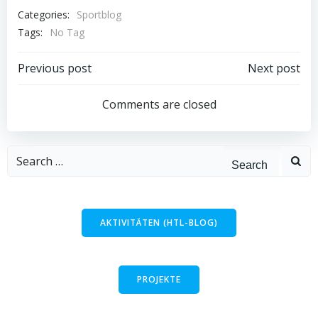
Categories:
Sportblog
Tags:
No Tag
Post
Post
Previous post
Next post
navigation
navigation
Comments are closed
Search
for:
AKTIVITÄTEN (HTL-BLOG)
PROJEKTE