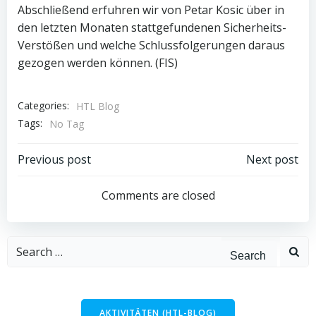
Abschließend erfuhren wir von Petar Kosic über in
den letzten Monaten stattgefundenen Sicherheits-
Verstößen und welche Schlussfolgerungen daraus
gezogen werden können. (FIS)
Categories:
HTL Blog
Tags:
No Tag
Post
Post
Previous post
Next post
navigation
navigation
Comments are closed
Search
for:
AKTIVITÄTEN (HTL-BLOG)