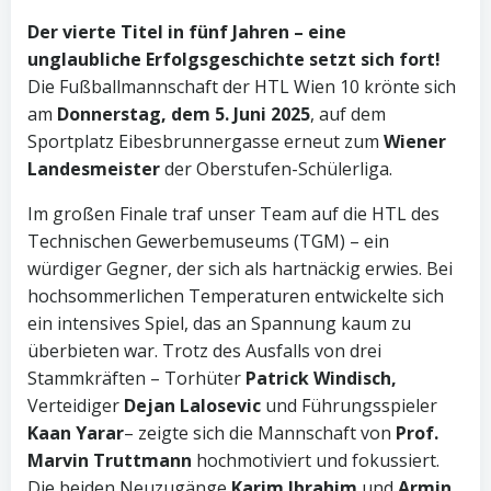
Der vierte Titel in fünf Jahren – eine
unglaubliche Erfolgsgeschichte setzt sich fort!
Die Fußballmannschaft der HTL Wien 10 krönte sich
am
Donnerstag, dem 5. Juni 2025
, auf dem
Sportplatz Eibesbrunnergasse erneut zum
Wiener
Landesmeister
der Oberstufen-Schülerliga.
Im großen Finale traf unser Team auf die HTL des
Technischen Gewerbemuseums (TGM) – ein
würdiger Gegner, der sich als hartnäckig erwies. Bei
hochsommerlichen Temperaturen entwickelte sich
ein intensives Spiel, das an Spannung kaum zu
überbieten war. Trotz des Ausfalls von drei
Stammkräften – Torhüter
Patrick Windisch,
Verteidiger
Dejan Lalosevic
und Führungsspieler
Kaan Yarar
– zeigte sich die Mannschaft von
Prof.
Marvin Truttmann
hochmotiviert und fokussiert.
Die beiden Neuzugänge
Karim Ibrahim
und
Armin