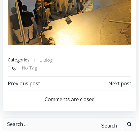
Categories:
HTL Blog
Tags:
No Tag
Post
Post
Previous post
Next post
navigation
navigation
Comments are closed
Search
for: