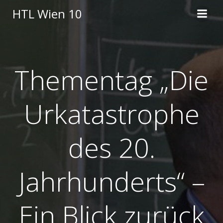
Skip
HTL Wien 10
to
content
Thementag „Die
Urkatastrophe
des 20.
Jahrhunderts“ –
Ein Blick zurück