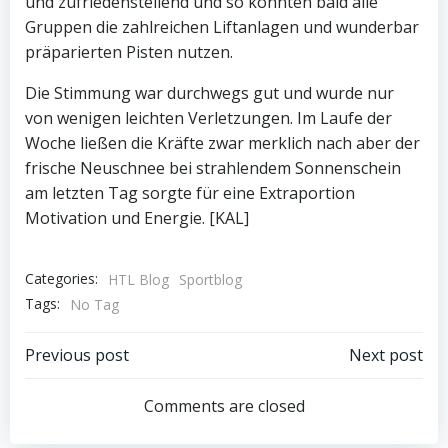
und zufriedenstellend und so konnten bald alle
Gruppen die zahlreichen Liftanlagen und wunderbar
präparierten Pisten nutzen.
Die Stimmung war durchwegs gut und wurde nur
von wenigen leichten Verletzungen. Im Laufe der
Woche ließen die Kräfte zwar merklich nach aber der
frische Neuschnee bei strahlendem Sonnenschein
am letzten Tag sorgte für eine Extraportion
Motivation und Energie. [KAL]
Categories:
HTL Blog
Sportblog
Tags:
No Tag
Post
Post
Previous post
Next post
navigation
navigation
Comments are closed