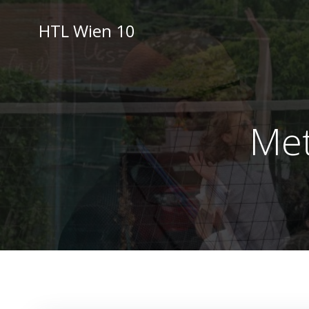
Skip
to
HTL Wien 10
content
Met