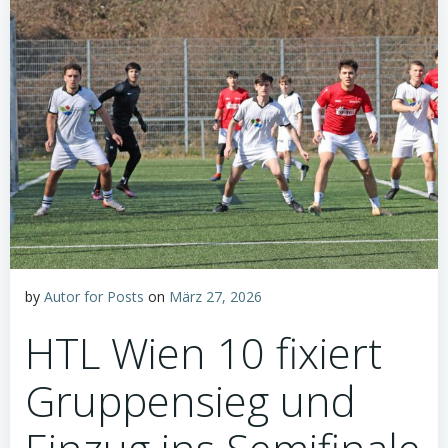
by
Autor for Posts
on
März 27, 2026
HTL Wien 10 fixiert
Gruppensieg und