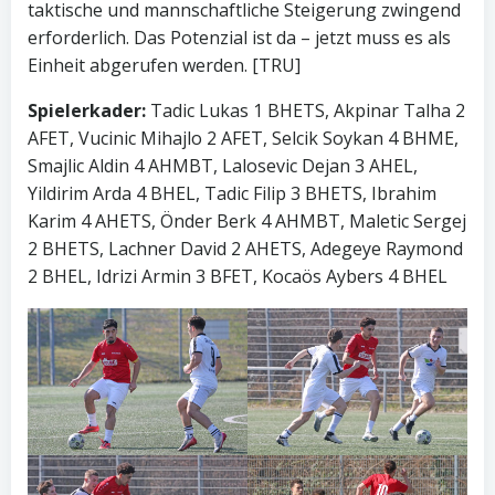
taktische und mannschaftliche Steigerung zwingend
erforderlich. Das Potenzial ist da – jetzt muss es als
Einheit abgerufen werden. [TRU]
Spielerkader:
Tadic Lukas 1 BHETS, Akpinar Talha 2
AFET, Vucinic Mihajlo 2 AFET, Selcik Soykan 4 BHME,
Smajlic Aldin 4 AHMBT, Lalosevic Dejan 3 AHEL,
Yildirim Arda 4 BHEL, Tadic Filip 3 BHETS, Ibrahim
Karim 4 AHETS, Önder Berk 4 AHMBT, Maletic Sergej
2 BHETS, Lachner David 2 AHETS, Adegeye Raymond
2 BHEL, Idrizi Armin 3 BFET, Kocaös Aybers 4 BHEL