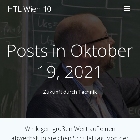
Skip
HTL Wien 10
to
content
Posts in Oktober
19, 2021
Zukunft durch Technik
Wir legen großen Wert auf einen
abwechslungsreichen Schulalltag. Von der