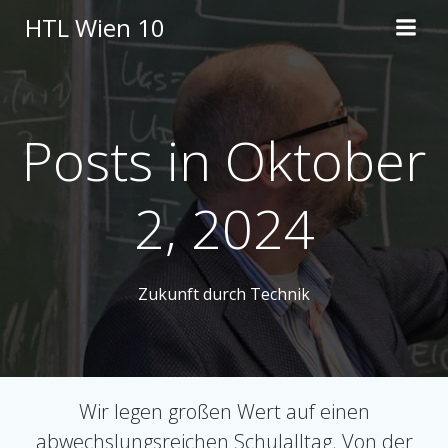
Skip
HTL Wien 10
to
content
Posts in Oktober
2, 2024
Zukunft durch Technik
Wir legen großen Wert auf einen
abwechslungsreichen Schulalltag. Von der