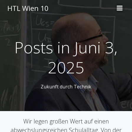
Skip
HTL Wien 10
to
content
Posts in Juni 3,
2025
Zukunft durch Technik
Wir legen großen Wert auf einen
abwechslungsreichen Schulalltag. Von der