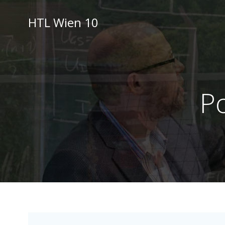
Skip
to
HTL Wien 10
content
Po