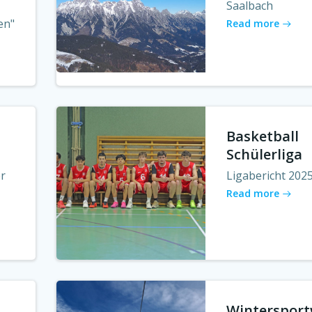
Saalbach
en"
Read more
r
Basketball
Schülerliga
er
Ligabericht 202
Read more
Winterspor