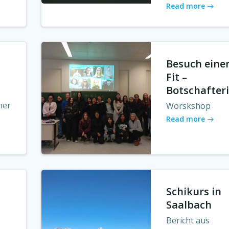
Read more
Besuch eine
Fit –
Botschafter
ner
Worskshop
Read more
Schikurs in
Saalbach
Bericht aus