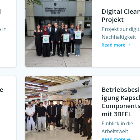
l
Digital Clea
Projekt
e in
Projekt zur digi
t
Nachhaltigkeit
Read more
e
Betriebsbes
igung Kapsc
Component
mit 3BFEL
Einblick in die
Arbeitswelt
Read more