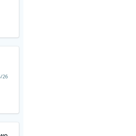
5/26
two