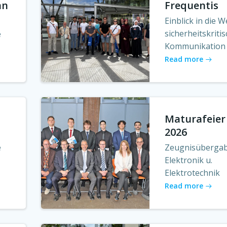
an
Frequentis
Einblick in die W
sicherheitskriti
e
Kommunikation
Read more
Maturafeier
2026
e
Zeugnisüberga
Elektronik u.
Elektrotechnik
Read more