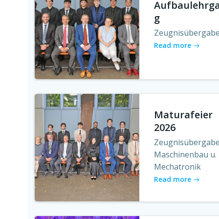
Aufbaulehrg
g
Zeugnisübergab
Read more
Maturafeier
2026
Zeugnisübergab
Maschinenbau u.
Mechatronik
Read more